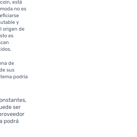
coin, está
a moda no es
eficiarse
mutable y
l origen de
sto es
scan
idos.
dena de
 de sus
stema podría
constantes,
puede ser
 proveedor
ma podrá