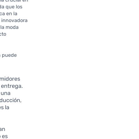
da que los
ca en la
a innovadora
 la moda
cto
a puede
umidores
u entrega.
 una
oducción,
s la
an
o es