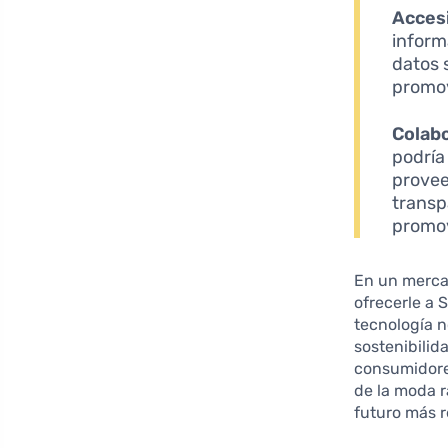
Accesi
inform
datos 
promov
Colab
podría
provee
transp
promov
En un merca
ofrecerle a 
tecnología n
sostenibilid
consumidore
de la moda r
futuro más 