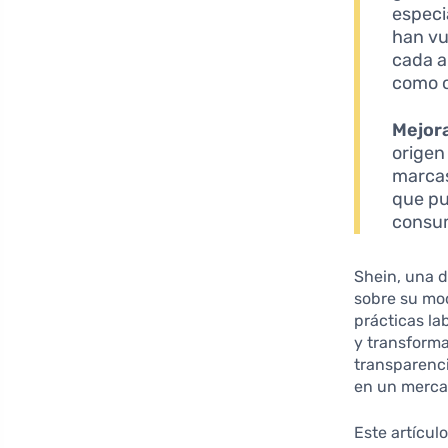
especi
han vu
cada a
como o
Mejora
origen
marcas
que pu
consum
Shein, una d
sobre su mod
prácticas la
y transforma
transparenci
en un merca
Este artícul