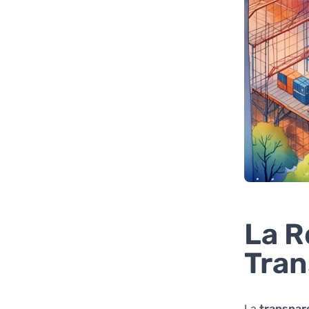
La R
Tran
La
transpar