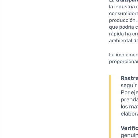
la industria
consumidores
producción,
que podría c
rápida ha cr
ambiental de
La implemen
proporcionar
Rastre
seguir
Por ej
prenda
los ma
elabor
Verifi
genuin