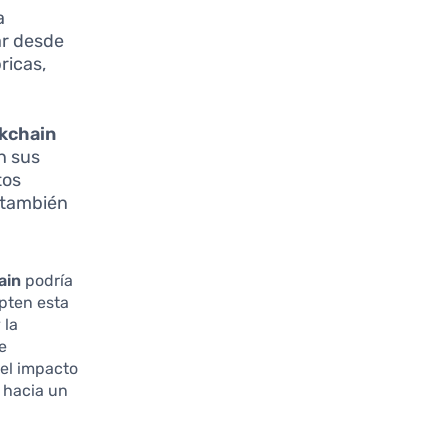
a
ar desde
ricas,
kchain
n sus
tos
e también
ain
podría
pten esta
 la
e
el impacto
o hacia un