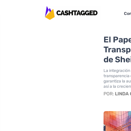
Com
El Pape
Transp
de She
La integración
transparencia e
garantiza la a
así a la creci
POR:
LINDA