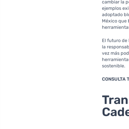
cambiar la p
ejemplos ex
adoptado blo
México que 
herramientas
El futuro de
la responsab
vez más pode
herramienta
sostenible.
CONSULTA 
Tran
Cade