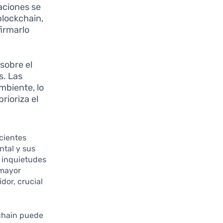
aciones se
lockchain,
firmarlo
 sobre el
s. Las
biente, lo
rioriza el
cientes
ntal y sus
s inquietudes
 mayor
dor, crucial
kchain puede