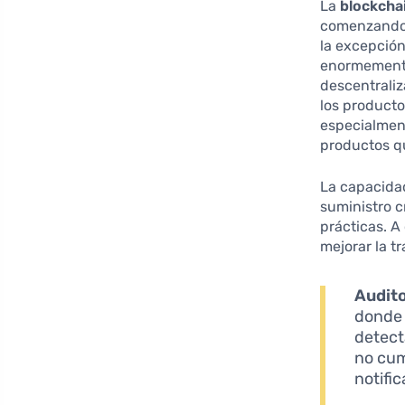
La
blockcha
comenzando a
la excepción
enormemente 
descentraliz
los producto
especialmen
productos q
La capacida
suministro c
prácticas. 
mejorar la t
Audito
donde 
detect
no cum
notific