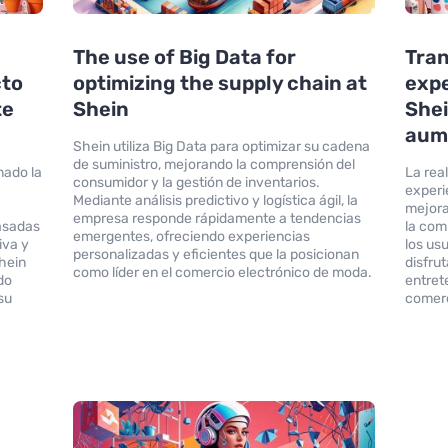
The use of Big Data for
Tran
cto
optimizing the supply chain at
expe
te
Shein
Shei
aum
Shein utiliza Big Data para optimizar su cadena
de suministro, mejorando la comprensión del
mado la
La rea
consumidor y la gestión de inventarios.
experi
Mediante análisis predictivo y logística ágil, la
mejora
empresa responde rápidamente a tendencias
asadas
la com
emergentes, ofreciendo experiencias
iva y
los usu
personalizadas y eficientes que la posicionan
hein
disfru
como líder en el comercio electrónico de moda.
do
entret
su
comerc