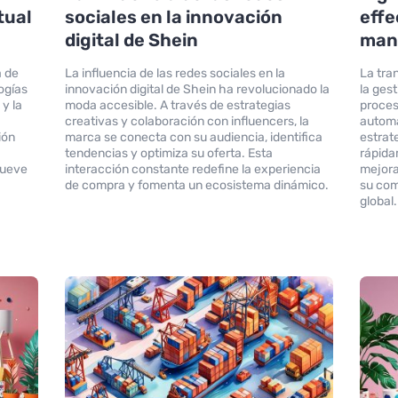
tual
sociales en la innovación
effe
digital de Shein
man
a de
La influencia de las redes sociales en la
La tra
ogías
innovación digital de Shein ha revolucionado la
la ges
y la
moda accesible. A través de estrategias
proceso
creativas y colaboración con influencers, la
automa
ión
marca se conecta con su audiencia, identifica
estrat
tendencias y optimiza su oferta. Esta
rápida
mueve
interacción constante redefine la experiencia
mejora
de compra y fomenta un ecosistema dinámico.
su com
global.