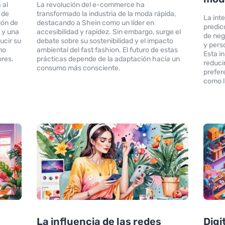
 al
La revolución del e-commerce ha
 de
transformado la industria de la moda rápida,
La inte
ión de
destacando a Shein como un líder en
predic
 y una
accesibilidad y rapidez. Sin embargo, surge el
de neg
ucir su
debate sobre su sostenibilidad y el impacto
y pers
mo
ambiental del fast fashion. El futuro de estas
Esta i
ores.
prácticas depende de la adaptación hacia un
reduci
consumo más consciente.
prefer
como l
La influencia de las redes
Digi