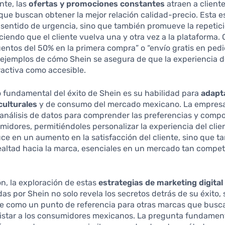
nte, las
ofertas y promociones constantes
atraen a client
que buscan obtener la mejor relación calidad-precio. Esta e
 sentido de urgencia, sino que también promueve la repetic
iendo que el cliente vuelva una y otra vez a la plataforma. 
entos del 50% en la primera compra” o “envío gratis en ped
 ejemplos de cómo Shein se asegura de que la experiencia 
ractiva como accesible.
 fundamental del éxito de Shein es su habilidad para
adapta
culturales
y de consumo del mercado mexicano. La empresa 
 análisis de datos para comprender las preferencias y comp
midores, permitiéndoles personalizar la experiencia del clie
uce en un aumento en la satisfacción del cliente, sino que 
ealtad hacia la marca, esenciales en un mercado tan compet
.
n, la exploración de estas
estrategias de marketing digital
s por Shein no solo revela los secretos detrás de su éxito,
ve como un punto de referencia para otras marcas que busc
star a los consumidores mexicanos. La pregunta fundamen