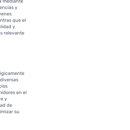
za mediante
rencias y
óvenes
ntras que el
lidad y
ás relevante
atégicamente
 diversas
cios
midores en el
ve y
dad de
imizar su