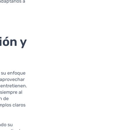
adaptarlos a
ión y
 su enfoque
 aprovechar
 entretienen.
siempre al
n de
mplos claros
ndo su