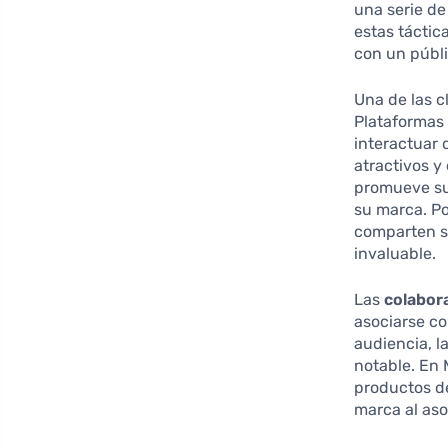
una serie d
estas tácti
con un públi
Una de las c
Plataformas
interactuar 
atractivos y
promueve su
su marca. Po
comparten s
invaluable.
Las
colabor
asociarse co
audiencia, l
notable. En 
productos de
marca al aso