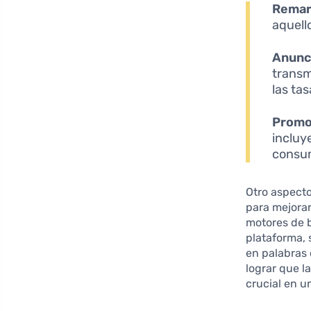
Remar
aquell
Anunci
transm
las ta
Promo
incluy
consu
Otro aspecto
para mejorar
motores de b
plataforma, 
en palabras
lograr que l
crucial en u