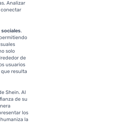
. Analizar
 conectar
 sociales
.
 permitiendo
isuales
no solo
lrededor de
os usuarios
 que resulta
de Shein. Al
fianza de su
anera
presentar los
n humaniza la