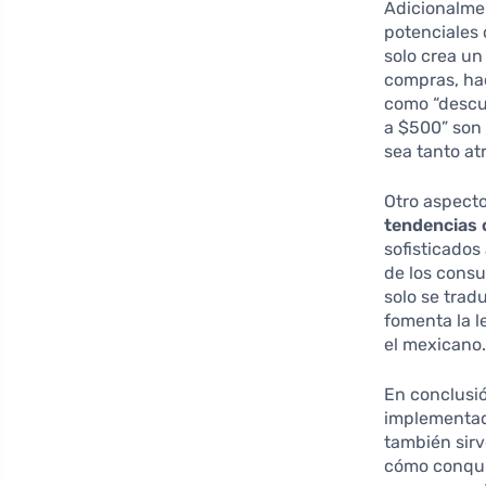
Adicionalme
potenciales 
solo crea un
compras, hac
como “descu
a $500” son
sea tanto at
Otro aspecto
tendencias 
sofisticados
de los consu
solo se trad
fomenta la l
el mexicano
En conclusió
implementada
también sir
cómo conqui