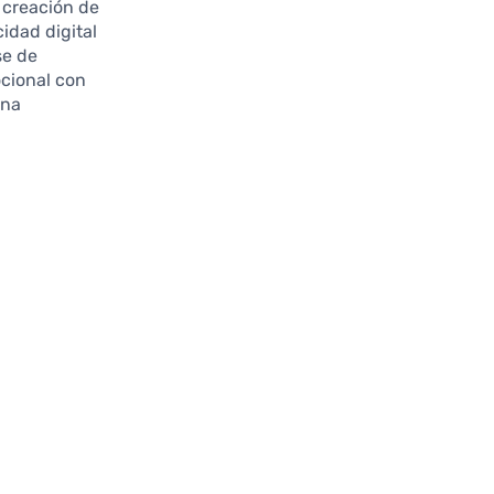
 creación de
cidad digital
se de
cional con
una