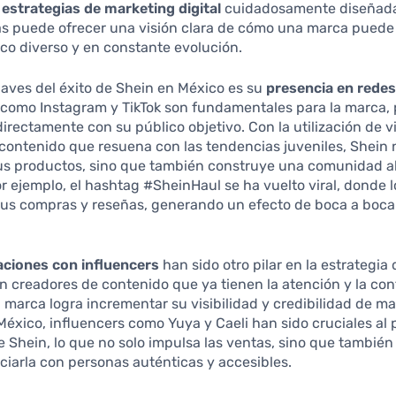
e
estrategias de marketing digital
cuidadosamente diseñadas
cas puede ofrecer una visión clara de cómo una marca puede
co diverso y en constante evolución.
laves del éxito de Shein en México es su
presencia en redes
 como Instagram y TikTok son fundamentales para la marca,
directamente con su público objetivo. Con la utilización de v
 contenido que resuena con las tendencias juveniles, Shein 
s productos, sino que también construye una comunidad a
r ejemplo, el hashtag #SheinHaul se ha vuelto viral, donde l
us compras y reseñas, generando un efecto de boca a boca
aciones con influencers
han sido otro pilar en la estrategia 
n creadores de contenido que ya tienen la atención y la con
a marca logra incrementar su visibilidad y credibilidad de m
México, influencers como Yuya y Caeli han sido cruciales al 
 Shein, lo que no solo impulsa las ventas, sino que tambié
ciarla con personas auténticas y accesibles.