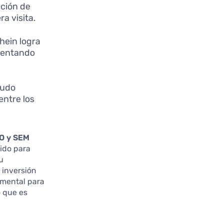
nción de
a visita.
hein logra
mentando
nudo
entre los
O y SEM
nido para
u
 inversión
amental para
o que es