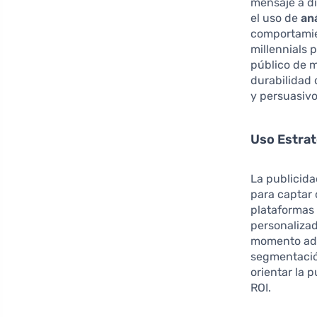
mensaje a di
el uso de
an
comportamie
millennials 
público de 
durabilidad 
y persuasivo
Uso Estrat
La publicida
para captar
plataformas
personalizad
momento ade
segmentació
orientar la 
ROI.