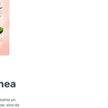
ínea
e como un
ar, sino de