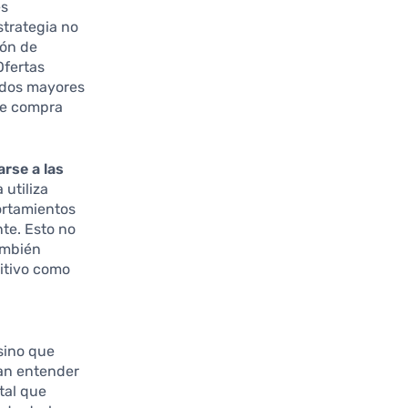
es
strategia no
ión de
Ofertas
idos mayores
de compra
rse a las
utiliza
ortamientos
nte. Esto no
también
itivo como
 sino que
an entender
tal que