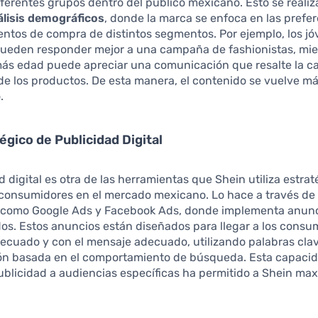
ferentes grupos dentro del público mexicano. Esto se reali
álisis demográficos
, donde la marca se enfoca en las prefe
ntos de compra de distintos segmentos. Por ejemplo, los j
pueden responder mejor a una campaña de fashionistas, mie
más edad puede apreciar una comunicación que resalte la ca
de los productos. De esta manera, el contenido se vuelve m
.
égico de Publicidad Digital
d digital es otra de las herramientas que Shein utiliza estr
 consumidores en el mercado mexicano. Lo hace a través de
 como Google Ads y Facebook Ads, donde implementa anun
os. Estos anuncios están diseñados para llegar a los consu
cuado y con el mensaje adecuado, utilizando palabras cla
n basada en el comportamiento de búsqueda. Esta capaci
publicidad a audiencias específicas ha permitido a Shein max