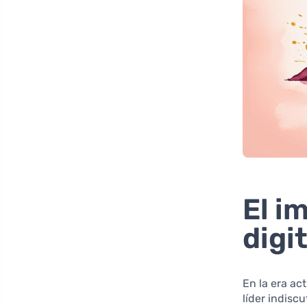
El i
digi
En la era ac
líder indisc