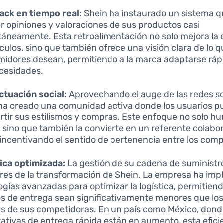
ck en tiempo real:
Shein ha instaurado un sistema q
r opiniones y valoraciones de sus productos casi
táneamente. Esta retroalimentación no solo mejora la 
ículos, sino que también ofrece una visión clara de lo q
idores desean, permitiendo a la marca adaptarse rá
cesidades.
ctuación social:
Aprovechando el auge de las redes so
ha creado una comunidad activa donde los usuarios 
tir sus estilismos y compras. Este enfoque no solo hu
 sino que también la convierte en un referente colabor
incentivando el sentido de pertenencia entre los com
ica optimizada:
La gestión de su cadena de suministro
lares de la transformación de Shein. La empresa ha im
ogías avanzadas para optimizar la logística, permitiend
s de entrega sean significativamente menores que los
 de sus competidoras. En un país como México, donde
ativas de entrega rápida están en aumento, esta efici