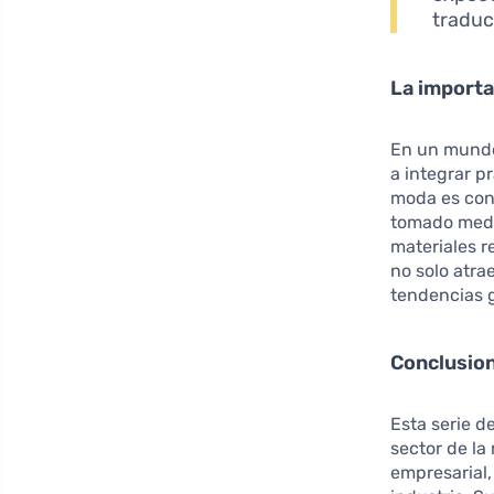
traduc
La importa
En un mundo
a integrar p
moda es cono
tomado medid
materiales r
no solo atra
tendencias 
Conclusion
Esta serie d
sector de la
empresarial,