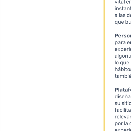
vital 
instan
a las 
que bu
Person
para e
experi
algori
lo que
hábito
tambié
Plataf
diseña
su sit
facili
releva
por la
experi