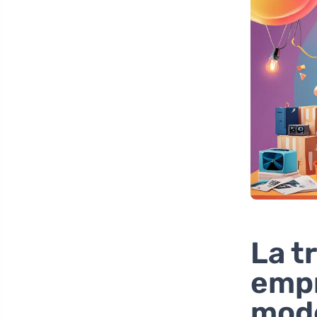
La t
empr
mod