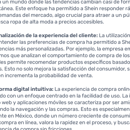
en un mundo donde las tendencias cambian casi de fo
tánea. Este enfoque ha permitido a Shein responder 
demandas del mercado, algo crucial para atraer a un pú
sca ropa de alta moda a precios accesibles.
alización de la experiencia del cliente:
La utilizació
ntender las preferencias de compra ha permitido a She
encias más personalizadas. Por ejemplo, la empresa e
tmos que analizan el comportamiento de compra de los
 les permite recomendar productos específicos basado
s. Esto no solo mejora la satisfacción del consumidor, 
n incrementa la probabilidad de venta.
orma digital intuitiva:
La experiencia de compra onlin
do con un enfoque centrado en la facilidad de uso. La 
io web y aplicaciones móviles se caracteriza por ser ami
tando la navegación y las compras. Esto es especialmen
nte en México, donde un número creciente de consum
 compra en línea, valora la rapidez en el proceso, y bus
encia de compra sin fricciones.