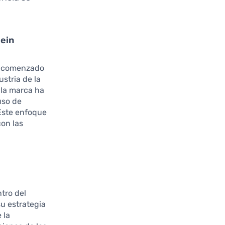
hein
a comenzado
stria de la
 la marca ha
uso de
 Este enfoque
con las
ntro del
su estrategia
 la