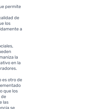
ue permite
calidad de
ue los
pidamente a
ciales,
pueden
maniza la
ativo en la
pradores.
 es otro de
plementado
o que los
 de
 las
encia se