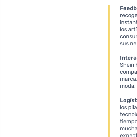
Feedba
recoge
instan
los art
consum
sus ne
Intera
Shein 
compar
marca,
moda, 
Logíst
los pi
tecnol
tiempo
muchas
expect