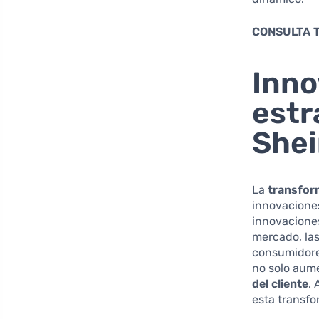
CONSULTA 
Inno
estr
She
La
transfor
innovacione
innovacione
mercado, las
consumidore
no solo aum
del cliente
.
esta transfo