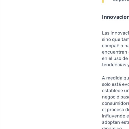
Innovacion
Las innovaci
sino que ta
compañía ha
encuentran 
en el uso de 
tendencias y
A medida qu
solo está ev
establece u
negocio basa
consumidores
el proceso 
influyendo e
adopten est
dinámico.