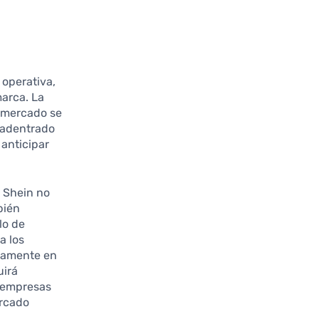
 operativa,
arca. La
l mercado se
 adentrado
 anticipar
 Shein no
bién
lo de
a los
ivamente en
uirá
s empresas
ercado