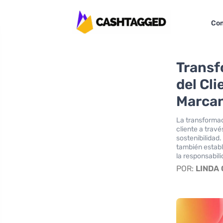
Com
Transf
del Cl
Marcan
La transformac
cliente a trav
sostenibilidad.
también establ
la responsabili
POR:
LINDA