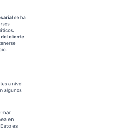
sarial
se ha
ersos
áticos,
 del cliente
.
tenerse
io.
es a nivel
an algunos
ormar
nea en
 Esto es