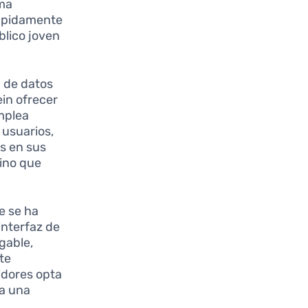
rma
rápidamente
blico joven
n de datos
in ofrecer
mplea
 usuarios,
s en sus
sino que
e se ha
interfaz de
gable,
te
idores opta
ca una